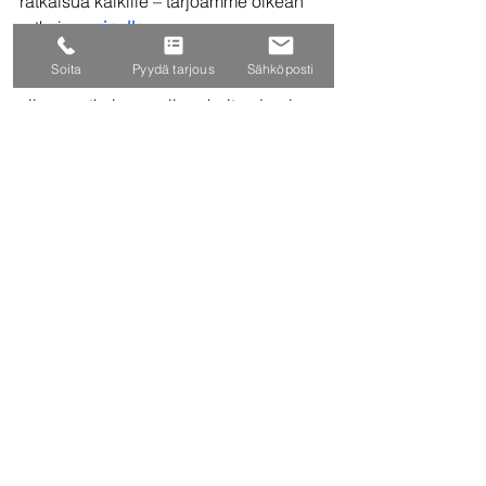
ratkaisua kaikille – tarjoamme oikean 
ratkaisun
sinulle
.
Soita
Pyydä tarjous
Sähköposti
Jos haluat selvittää, millainen 
siivousratkaisu sopii parhaiten juuri 
sinun kotiisi tai yritykseesi, ota yhteyttä. 
Sovitaan kartoituskäynti ja katsotaan, 
mikä on järkevin, turvallisin ja 
kustannustehokkain tapa huolehtia 
tiloistasi.
#toimistosiivous
kotisiivous
#muuttosiivous
siivousvälineet
Kotisiivous
Toimistosiivous
Muuttosiivous