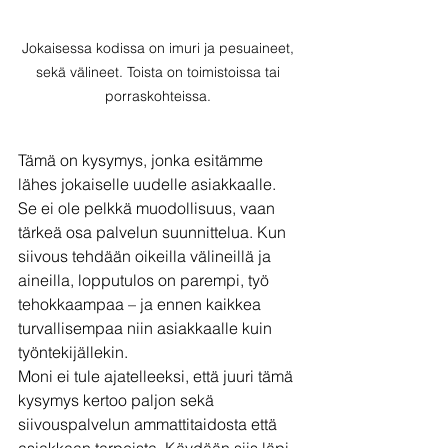
Jokaisessa kodissa on imuri ja pesuaineet, 
sekä välineet. Toista on toimistoissa tai 
porraskohteissa. 
Tämä on kysymys, jonka esitämme 
lähes jokaiselle uudelle asiakkaalle. 
Se ei ole pelkkä muodollisuus, vaan 
tärkeä osa palvelun suunnittelua. Kun 
siivous tehdään oikeilla välineillä ja 
aineilla, lopputulos on parempi, työ 
tehokkaampaa – ja ennen kaikkea 
turvallisempaa niin asiakkaalle kuin 
työntekijällekin.
Moni ei tule ajatelleeksi, että juuri tämä 
kysymys kertoo paljon sekä 
siivouspalvelun ammattitaidosta että 
asiakkaan tarpeista. Käydään siis läpi, 