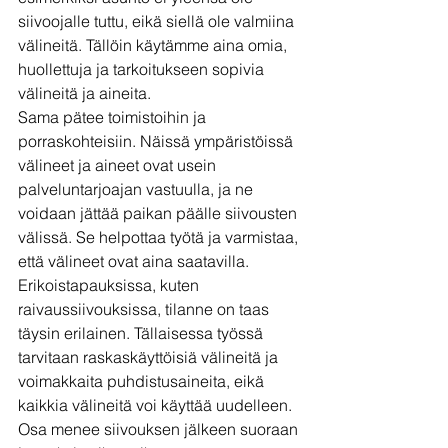
siivoojalle tuttu, eikä siellä ole valmiina 
välineitä. Tällöin käytämme aina omia, 
huollettuja ja tarkoitukseen sopivia 
välineitä ja aineita.
Sama pätee toimistoihin ja 
porraskohteisiin. Näissä ympäristöissä 
välineet ja aineet ovat usein 
palveluntarjoajan vastuulla, ja ne 
voidaan jättää paikan päälle siivousten 
välissä. Se helpottaa työtä ja varmistaa, 
että välineet ovat aina saatavilla.
Erikoistapauksissa, kuten 
raivaussiivouksissa, tilanne on taas 
täysin erilainen. Tällaisessa työssä 
tarvitaan raskaskäyttöisiä välineitä ja 
voimakkaita puhdistusaineita, eikä 
kaikkia välineitä voi käyttää uudelleen. 
Osa menee siivouksen jälkeen suoraan 