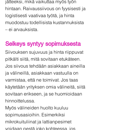
jätteeksi, mikä vaikuttaa myös työn 
hintaan. Raivaussiivous on fyysisesti ja 
logistisesti vaativaa työtä, ja hinta 
muodostuu todellisista kustannuksista 
– ei arvauksista.
Selkeys syntyy sopimuksesta
Siivouksen sujuvuus ja hinta riippuvat 
pitkälti siitä, mitä sovitaan etukäteen. 
Jos siivous tehdään asiakkaan aineilla 
ja välineillä, asiakkaan vastuulla on 
varmistaa, että ne toimivat. Jos taas 
käytetään yrityksen omia välineitä, siitä 
sovitaan erikseen, ja se huomioidaan 
hinnoittelussa.
Myös välineiden huolto kuuluu 
sopimusasioihin. Esimerkiksi 
mikrokuituliinat ja lattianpesimet 
voidaan pestä joko kohteessa, jos 