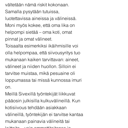
vältetään nämä riskit kokonaan. 
Samalla pysytään tutuissa, 
luotettavissa aineissa ja välineissä. 
Moni myös kokee, että oma lika on 
helpompi sietää – oma koti, omat 
pinnat ja omat välineet.
Toisaalta esimerkiksi ikäihmisille voi 
olla helpompaa, että siivousyritys tuo 
mukanaan kaiken tarvittavan: aineet, 
välineet ja niiden huollon. Silloin ei 
tarvitse muistaa, mikä pesuaine oli 
loppumassa tai missä kunnossa imuri 
on.
Meillä Sivexillä työntekijät liikkuvat 
pääosin julkisilla kulkuvälineillä. Kun 
kotisiivous tehdään asiakkaan 
välineillä, työntekijän ei tarvitse kantaa 
mukanaan painavia välineitä tai 
laitteita – vain ammattitaitonsa ja 