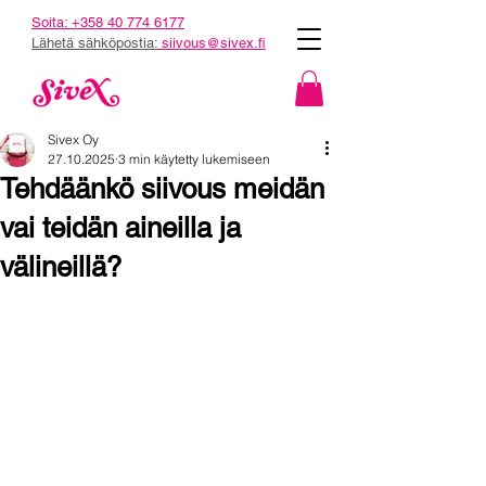
Soita:
+358 40 774 6177
Lähetä sähköpostia:
siivous@sivex.fi
Sivex Oy
27.10.2025
3 min käytetty lukemiseen
Tehdäänkö siivous meidän
vai teidän aineilla ja
välineillä?