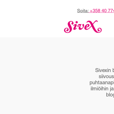
Soita:
+358 40 77
Sivexin 
siivous
puhtaanapi
ilmiöihin 
blo