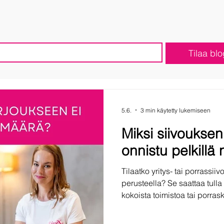
Tilaa bl
5.6.
3 min käytetty lukemiseen
Miksi siivouksen
onnistu pelkillä n
Tilaatko yritys- tai porrassi
perusteella? Se saattaa tulla
kokoista toimistoa tai porrask
määrän työtä, eikä siivouspa
Jos tarjous tehdään pelkkien