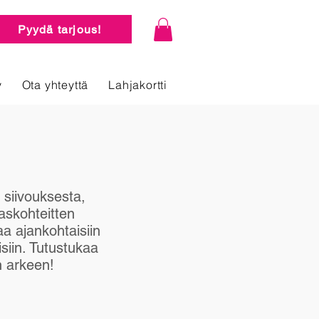
Pyydä tarjous!
y
Ota yhteyttä
Lahjakortti
 siivouksesta,
raskohteitten
 ajankohtaisiin
isiin. Tutustukaa
n arkeen!