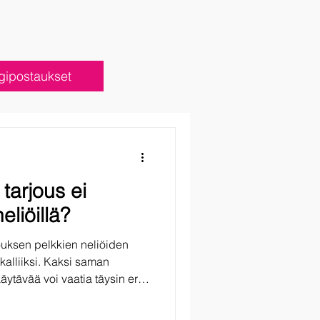
ogipostaukset
 tarjous ei
eliöillä?
ivouksen pelkkien neliöiden
 kalliiksi. Kaksi saman
äytävää voi vaatia täysin eri
lvelu ole verkkokauppatuote.
 perustietojen pohjalta,