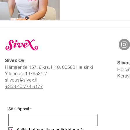
halvin hinta johtaakin usein yl
blogistamme, miksi kohdekäynt
käytön ymmärtäminen ovat a
joka säästää sekä aikaa että 
Sivex Oy
Siivo
Hämeentie 157, 6 krs, H10, 00560 Helsinki
Helsin
Y-tunnus: 1979531-7
Kerav
siivous@sivex.fi
+358 40 774 6177
Sähköposti
*
Kyllä, haluan tilata uutiskirjeen
*