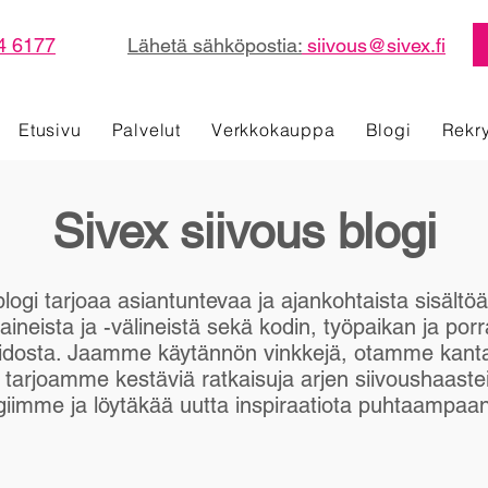
4 6177
Lähetä sähköpostia:
siivous@sivex.fi
Etusivu
Palvelut
Verkkokauppa
Blogi
Rekr
Sivex siivous blogi
blogi tarjoaa asiantuntevaa ja ajankohtaista sisältöä
aineista ja -välineistä sekä kodin, työpaikan ja por
dosta. Jaamme käytännön vinkkejä, otamme kantaa
ja tarjoamme kestäviä ratkaisuja arjen siivoushaaste
giimme ja löytäkää uutta inspiraatiota puhtaampaa