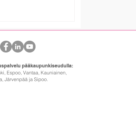
lätyksiin tai lisäkuluihin. Lue
i ja tilojen todellisen
vain toimivaan sopimukseen,
r
uspalvelu pääkaupunkiseudulla:
ki, Espoo, Vantaa, Kauniainen,
a, Järvenpää ja Sipoo.