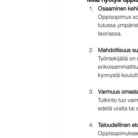
Osaaminen kehit
Oppisopimus sop
tutussa ympärist
teoriassa.
Mahdollisuus suo
Työntekijällä on
erikoisammattitu
kynnystä koulutt
Varmuus omasta
Tutkinto tuo var
edetä uralla tai
Taloudellinen et
Oppisopimuksen 