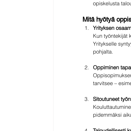
opiskelusta talou
Mitä hyötyä oppi
Yrityksen osaam
Kun työntekijät 
Yritykselle synt
pohjalta.
Oppiminen tapah
Oppisopimuksen o
tarvitsee – esim
Sitoutuneet työn
Kouluttautuminen
pidemmäksi aika
Taloudellisesti 