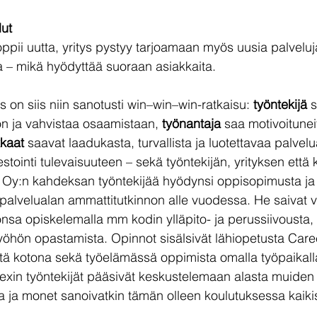
lut
ppii uutta, yritys pystyy tarjoamaan myös uusia palveluja
a – mikä hyödyttää suoraan asiakkaita.
on siis niin sanotusti win–win–win-ratkaisu: 
työntekijä
 
on ja vahvistaa osaamistaan, 
työnantaja
 saa motivoitunei
kkaat
 saavat laadukasta, turvallista ja luotettavaa palvelu
tointi tulevaisuuteen – sekä työntekijän, yrityksen että 
Oy:n kahdeksan työntekijää hyödynsi oppisopimusta ja s
töpalvelualan ammattitutkinnon alle vuodessa. He saivat v
sa opiskelemalla mm kodin ylläpito- ja perussiivousta, 
 työhön opastamista. Opinnot sisälsivät lähiopetusta Care
tä kotona sekä työelämässä oppimista omalla työpaikall
xin työntekijät pääsivät keskustelemaan alasta muiden y
a ja monet sanoivatkin tämän olleen koulutuksessa kaiki