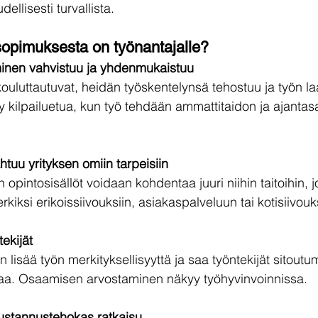
dellisesti turvallista.
sopimuksesta on työnantajalle?
inen vahvistuu ja yhdenmukaistuu
kouluttautuvat, heidän työskentelynsä tehostuu ja työn l
yy kilpailuetua, kun työ tehdään ammattitaidon ja ajantas
tuu yrityksen omiin tarpeisiin
pintosisällöt voidaan kohdentaa juuri niihin taitoihin, jo
erkiksi erikoissiivouksiin, asiakaspalveluun tai kotisiivou
tekijät
 lisää työn merkityksellisyyttä ja saa työntekijät sitout
a. Osaamisen arvostaminen näkyy työhyvinvoinnissa.
kustannustehokas ratkaisu