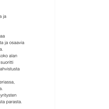
 ja 
saa 
ta ja osaavia 
a.
koko alan 
uoritti 
ahvistusta 
eriassa, 
a. 
ritysten 
sta parasta.