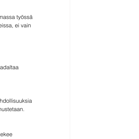
omassa työssä 
issa, ei vain 
madaltaa 
hdollisuuksia 
nnustetaan.
tekee 