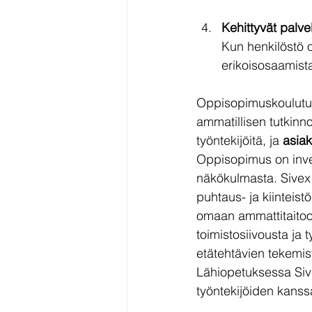
Kehittyvät palve
Kun henkilöstö o
erikoisosaamist
Oppisopimuskoulutus 
ammatillisen tutkinn
työntekijöitä, ja 
asia
Oppisopimus on inves
näkökulmasta. Sivex 
puhtaus- ja kiinteis
omaan ammattitaitoon
toimistosiivousta ja
etätehtävien tekemis
Lähiopetuksessa Sive
työntekijöiden kanss