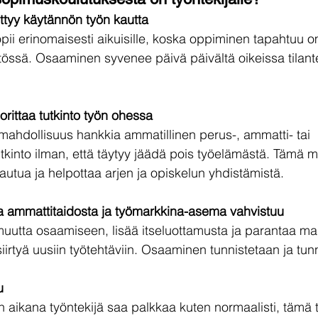
tyy käytännön työn kautta
ii erinomaisesti aikuisille, koska oppiminen tapahtuu 
össä. Osaaminen syvenee päivä päivältä oikeissa tilante
rittaa tutkinto työn ohessa
 mahdollisuus hankkia ammatillinen perus-, ammatti- tai 
tkinto ilman, että täytyy jäädä pois työelämästä. Tämä 
autua ja helpottaa arjen ja opiskelun yhdistämistä.
 ammattitaidosta ja työmarkkina-asema vahvistuu
muutta osaamiseen, lisää itseluottamusta ja parantaa ma
 siirtyä uusiin työtehtäviin. Osaaminen tunnistetaan ja tu
u
aikana työntekijä saa palkkaa kuten normaalisti, tämä 