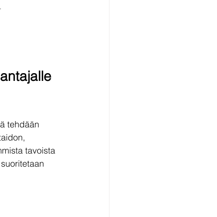
.
antajalle 
tä tehdään 
taidon, 
mista tavoista 
suoritetaan 