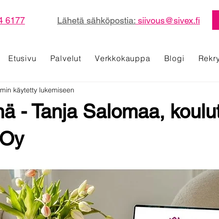
4 6177
Lähetä sähköpostia:
siivous@sivex.fi
Etusivu
Palvelut
Verkkokauppa
Blogi
Rekr
 min käytetty lukemiseen
ä - Tanja Salomaa, koulut
 Oy