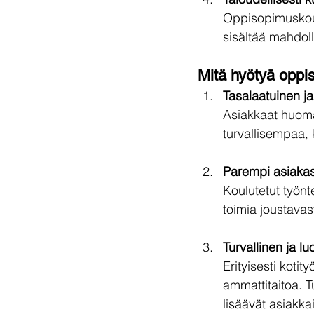
Oppisopimuskoulu
sisältää mahdol
Mitä hyötyä oppi
Tasalaatuinen j
Asiakkaat huoma
turvallisempaa,
Parempi asiak
Koulutetut työnt
toimia joustavast
Turvallinen ja lu
Erityisesti kotit
ammattitaitoa. Tu
lisäävät asiakka