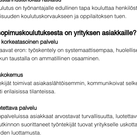
tus on työnantajalle edullinen tapa kouluttaa henkilöstö
lisuuden koulutuskorvaukseen ja oppilaitoksen tuen.
sopimuskoulutuksesta on yrityksen asiakkaille?
a korkeatasoinen palvelu
avat eron: työskentely on systemaattisempaa, huolelli
 kun taustalla on ammatillinen osaaminen.
askokemus
ekijät toimivat asiakaslähtöisemmin, kommunikoivat selke
i erilaisissa tilanteissa.
otettava palvelu
yöpalveluissa asiakkaat arvostavat turvallisuutta, luotettav
tkinnon suorittaneet työntekijät tuovat yritykselle uskotta
iden luottamusta.