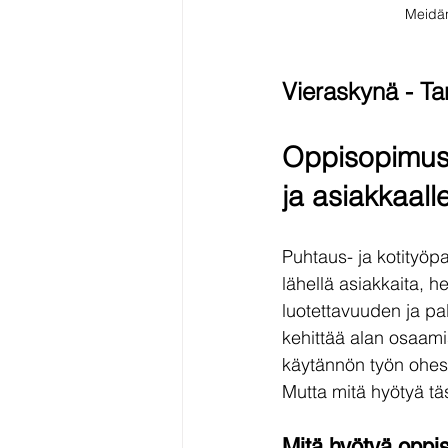
Meidän
Vieraskynä - Ta
Oppisopimusko
ja asiakkaall
Puhtaus- ja kotityöp
lähellä asiakkaita, h
luotettavuuden ja pa
kehittää alan osaami
käytännön työn ohes
Mutta mitä hyötyä tä
Mitä hyötyä oppi