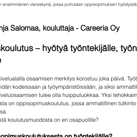
 ensimmäinen vieraskynä, jossa puhutaan oppisopimuksen hyödyistä
nja Salomaa, kouluttaja - Careeria Oy
ulutus – hyötyä työntekijälle, työn
e
alvelualalla osaamisen merkitys korostuu joka päivä. Työ
eidän kodeissaan ja työympäristöissään, ja siksi ammatti
lveluosaamisen tulee olla huippuluokkaa. Yksi tehokkaim
sta on oppisopimuskoulutus, jossa ammatillinen tutkinto 
sa.
stä koulutusmuodosta on eri osapuolille?
sopimuskoulutuksesta on työntekijälle?