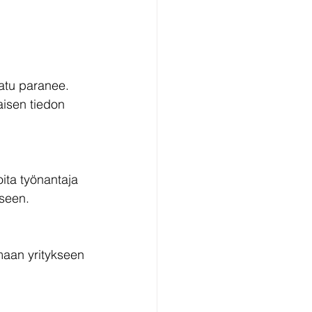
aatu paranee. 
aisen tiedon 
ita työnantaja 
kseen.
umaan yritykseen 